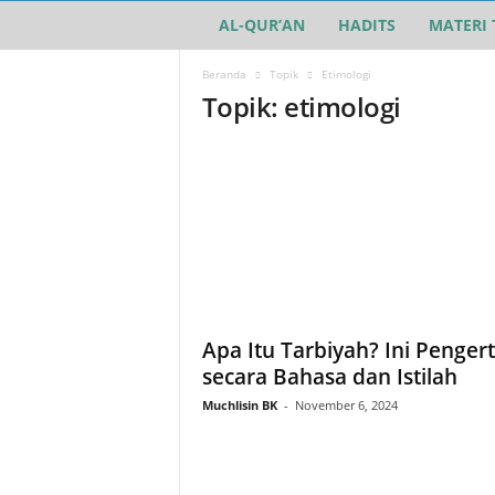
AL-QUR’AN
HADITS
MATERI 
T
a
Beranda
Topik
Etimologi
Topik: etimologi
r
b
i
y
a
Apa Itu Tarbiyah? Ini Penger
h
secara Bahasa dan Istilah
Muchlisin BK
-
November 6, 2024