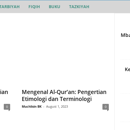
TARBIYAH
FIQIH
BUKU
TAZKIYAH
Mba
Ke
tian
Mengenal Al-Qur’an: Pengertian
Etimologi dan Terminologi
Muchlisin BK
-
August 1, 2023
0
0