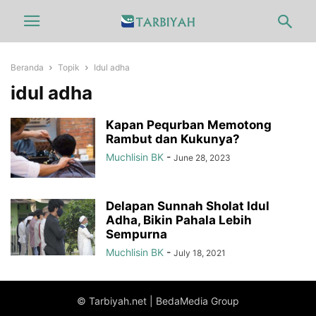
Beranda
Topik
Idul adha
idul adha
Kapan Pequrban Memotong
Rambut dan Kukunya?
Muchlisin BK
-
June 28, 2023
Delapan Sunnah Sholat Idul
Adha, Bikin Pahala Lebih
Sempurna
Muchlisin BK
-
July 18, 2021
© Tarbiyah.net | BedaMedia Group