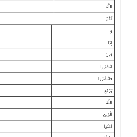
اللَّهُ
لَكُمْ
وَ
إِذَا
قِيلَ
انْشُزُوا
فَانْشُزُوا
يَرْفَعِ
اللَّهُ
الَّذِينَ
آمَنُوا