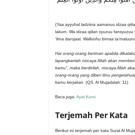
(Yaa ayyuhal ladziina aamanuu idzaa qiila 
lakum. Wa idzaa qiilan syuzuu fansyuzuu y
‘ilma darojaat. Walloohu bimaa ta’maluuna
Hai orang-orang beriman apabila dikatak
lapangkanlah niscaya Allah akan memberi
kamu”, maka berdirilah, niscaya Allah a
orang-orang yang diberi ilmu pengetahu
kamu kerjakan.
(QS. Al Mujadalah: 11)
Baca juga:
Ayat Kursi
Terjemah Per Kata
Berikut ini terjemah per kata Surat Al Muj