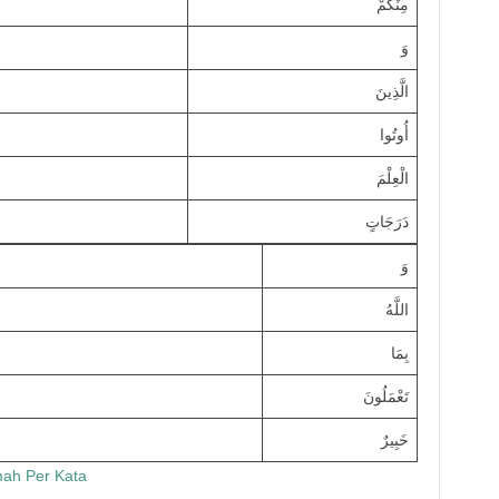
مِنْكُمْ
وَ
الَّذِينَ
أُوتُوا
الْعِلْمَ
دَرَجَاتٍ
وَ
اللَّهُ
بِمَا
تَعْمَلُونَ
خَبِيرٌ
mah Per Kata