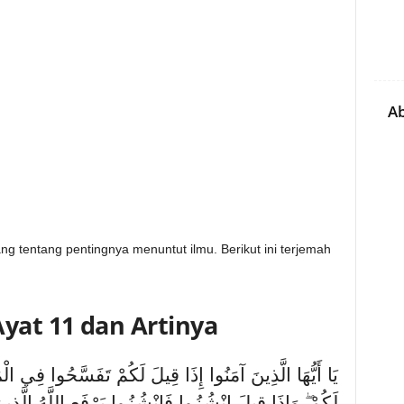
Ab
ng tentang pentingnya menuntut ilmu. Berikut ini terjemah
Ayat 11 dan Artinya
يَا أَيُّهَا الَّذِينَ آمَنُوا إِذَا قِيلَ لَكُمْ تَفَسَّحُوا فِي 
لَكُمْ ۖ وَإِذَا قِيلَ انْشُزُوا فَانْشُزُوا يَرْفَعِ اللَّهُ الَّذِين