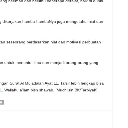
yang beriman dan berilmu beberapa derajat, baik di dunia
ng dikerjakan hamba-hambaNya juga mengetahui niat dan
tan seseorang berdasarkan niat dan motivasi perbuatan
man untuk menuntut ilmu dan menjadi orang-orang yang
gan Surat Al Mujadalah Ayat 11. Tafsir lebih lengkap bisa
1
. Wallahu a’lam bish shawab. [Muchlisin BK/Tarbiyah]
AH