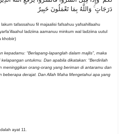
دَرَجَاتٍ ۚ وَاللَّهُ بِمَا تَعْمَلُونَ خَبِيرٌ
lakum tafassahuu fil majaalisi fafsahuu yafsahillaahu
arfa’illaahul ladziina aamanuu minkum wal ladziina uutul
 khobiir)
an kepadamu: “Berlapang-lapanglah dalam majlis”, maka
 kelapangan untukmu. Dan apabila dikatakan: “Berdirilah
kan meninggikan orang-orang yang beriman di antaramu dan
an beberapa derajat. Dan Allah Maha Mengetahui apa yang
adalah ayat 11.