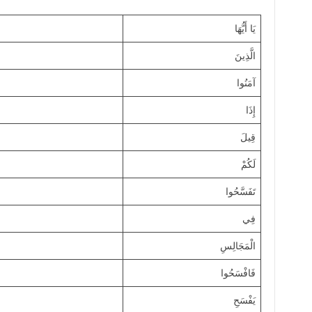
يَا أَيُّهَا
الَّذِينَ
آمَنُوا
إِذَا
قِيلَ
لَكُمْ
تَفَسَّحُوا
فِي
الْمَجَالِسِ
فَافْسَحُوا
يَفْسَحِ