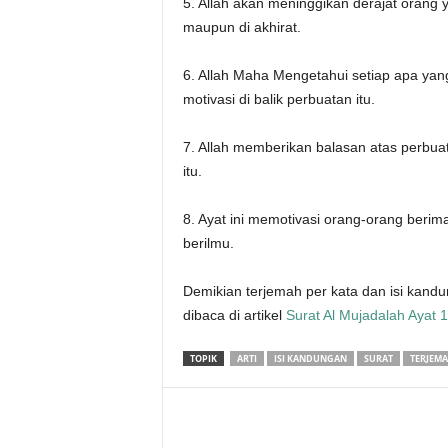
5. Allah akan meninggikan derajat orang 
maupun di akhirat.
6. Allah Maha Mengetahui setiap apa ya
motivasi di balik perbuatan itu.
7. Allah memberikan balasan atas perbua
itu.
8. Ayat ini memotivasi orang-orang beri
berilmu.
Demikian terjemah per kata dan isi kandun
dibaca di artikel
Surat Al Mujadalah Ayat 1
TOPIK
ARTI
ISI KANDUNGAN
SURAT
TERJEM