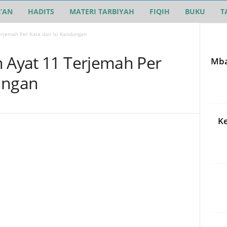
’AN
HADITS
MATERI TARBIYAH
FIQIH
BUKU
T
erjemah Per Kata dan Isi Kandungan
h Ayat 11 Terjemah Per
Mba
ungan
Ke