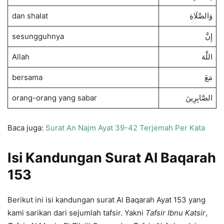
dan shalat
وَالصَّلَاةِ
sesungguhnya
إِنَّ
Allah
اللَّهَ
bersama
مَعَ
orang-orang yang sabar
الصَّابِرِينَ
Baca juga:
Surat An Najm Ayat 39-42 Terjemah Per Kata
Isi Kandungan Surat Al Baqarah
153
Berikut ini isi kandungan surat Al Baqarah Ayat 153 yang
kami sarikan dari sejumlah tafsir. Yakni
Tafsir Ibnu Katsir
,