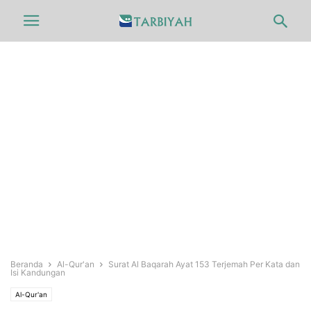
Beranda
Al-Qur'an
Surat Al Baqarah Ayat 153 Terjemah Per Kata dan
Isi Kandungan
Al-Qur'an