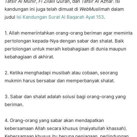
Tafsir Al Munir
,
Fi Zilalil Quran
, dan
Tafsir Al Azhar
. Isi
kandungan ini juga telah dimuat di
WebMuslimah
dalam
judul
Isi Kandungan Surat Al Baqarah Ayat 153
.
1. Allah memerintahkan orang-orang beriman agar meminta
pertolongan kepada-Nya dengan sabar dan shalat. Baik
pertolongan untuk meraih kebahagiaan di dunia maupun
kebahagiaan di akhirat.
2. Ketika menghadapi musibah atau cobaan, seorang
mukmin harus bersabar dan memperbanyak shalat.
3. Sabar dan shalat adalah solusi bagi orang-orang yang
beriman.
4. Orang-orang yang sabar akan mendapatkan
kebersamaan Allah secara khusus (maiyatullah khassah).
Kebersamaan khusus itu berupa penjagaan, perlindungan,